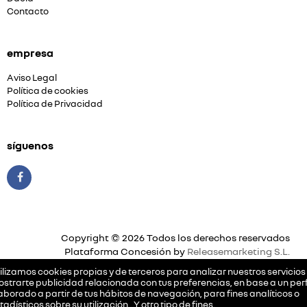
Contacto
empresa
Aviso Legal
Política de cookies
Política de Privacidad
síguenos
Copyright © 2026 Todos los derechos reservados
Plataforma Concesión by
Releasemarketing S.L.
ilizamos cookies propias y de terceros para analizar nuestros servicios
strarte publicidad relacionada con tus preferencias, en base a un perf
aborado a partir de tus hábitos de navegación, para fines analíticos o
tadísticos sobre su utilización…Y otro tipo de fines.