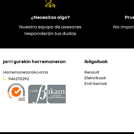
¿Necesitas algo?
Pru
Nuestro equipo de asesores
No impor
responderán tus dudas
jarri gurekin harremanetan
ibilgailuak
Harremanetarako orria
Renault
Elektrikoak
946270292
Erdi-berriak