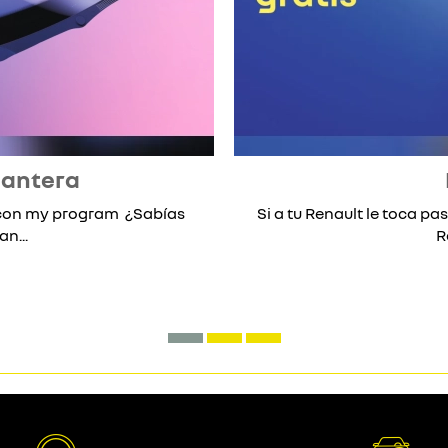
lantera
* con my program ¿Sabías
Si a tu Renault le toca pas
n...
R