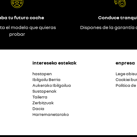
eba tu futuro coche
Conduce tranqui
ta el modelo que quieras
Dispones de la garantía 
probar
intereseko estekak
enpresa
hastapen
Lege abis
Ibilgailu Berria
Cookiei bu
Aukerako Ibilgailua
Política de
Sustapenak
Tailerra
Zerbitzuak
Dacia
Harremanetarako