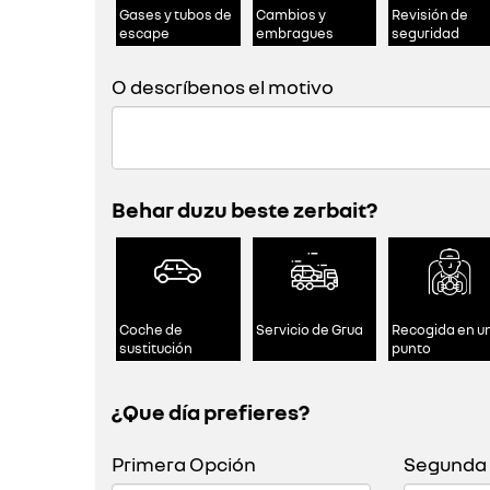
Gases y tubos de
Cambios y
Revisión de
escape
embragues
seguridad
O descríbenos el motivo
Behar duzu beste zerbait?
Coche de
Servicio de Grua
Recogida en u
sustitución
punto
¿Que día prefieres?
Primera Opción
Segunda