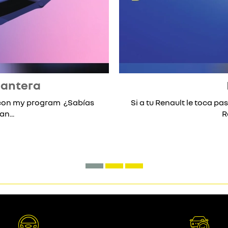
lantera
* con my program ¿Sabías
Si a tu Renault le toca pas
n...
R