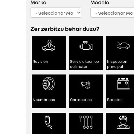
Marka
Modelo
Zer zerbitzu behar duzu?
Revisión
Servicio técnico
Inspección
del motor
principal
Neumáticos
Carrocerías
Baterías