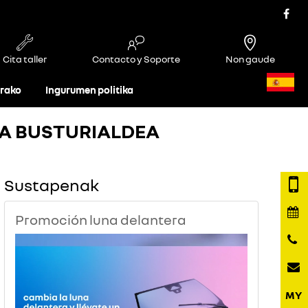
Cita taller
Contacto y Soporte
Non gaude
rako
Ingurumen politika
RA BUSTURIALDEA
Sustapenak
Promoción luna delantera