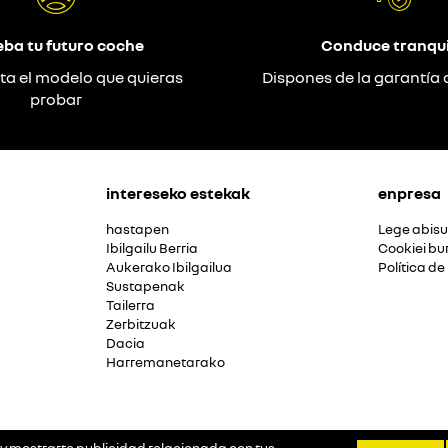
eba tu futuro coche
Conduce tranqui
ta el modelo que quieras
Dispones de la garantía 
probar
intereseko estekak
enpresa
hastapen
Lege abis
Ibilgailu Berria
Cookiei bu
Aukerako Ibilgailua
Política de
Sustapenak
Tailerra
Zerbitzuak
Dacia
Harremanetarako