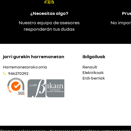
¿Necesitas algo?
Pru
Nuestro equipo de asesores
No impor
responderán tus dudas
jarri gurekin harremanetan
ibilgailuak
Harremanetarako orria
Renault
Elektrikoak
946270292
Erdi-berriak