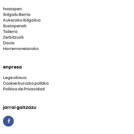
hastapen
Ibilgailu Berria
Aukerako Ibilgailua
Sustapenak
Tailerra
Zerbitzuak
Dacia
Harremanetarako
enpresa
Lege abisua
Cookiei buruzko politika
Política de Privacidad
jarrai gaitzazu