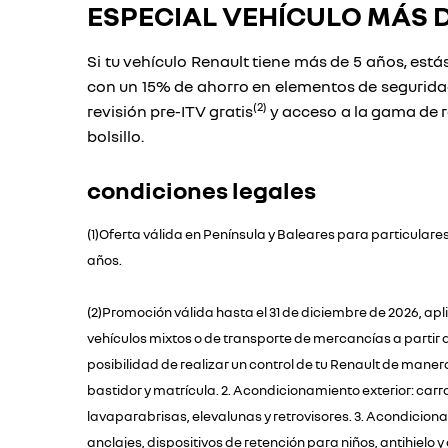
ESPECIAL VEHÍCULO MÁS D
Si tu vehículo Renault tiene más de 5 años, está
con un 15% de ahorro en elementos de seguridad
(2)
revisión pre-ITV gratis
y acceso a la gama de 
bolsillo.
condiciones legales
(1)Oferta válida en Península y Baleares para particular
años.
(2)Promoción válida hasta el 31 de diciembre de 2026, a
vehículos mixtos o de transporte de mercancías a partir 
posibilidad de realizar un control de tu Renault de manera 
bastidor y matrícula. 2. Acondicionamiento exterior: carr
lavaparabrisas, elevalunas y retrovisores. 3. Acondiciona
anclajes, dispositivos de retención para niños, antihielo 