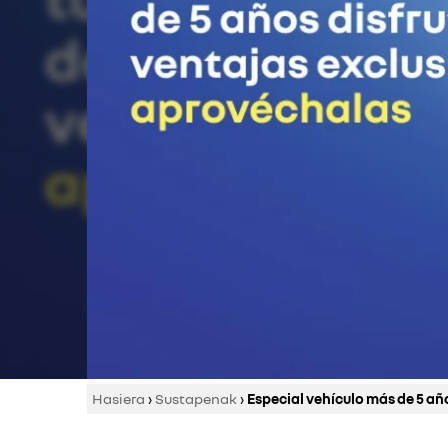
Hasiera
›
Sustapenak
›
Especial vehículo más de 5 añ