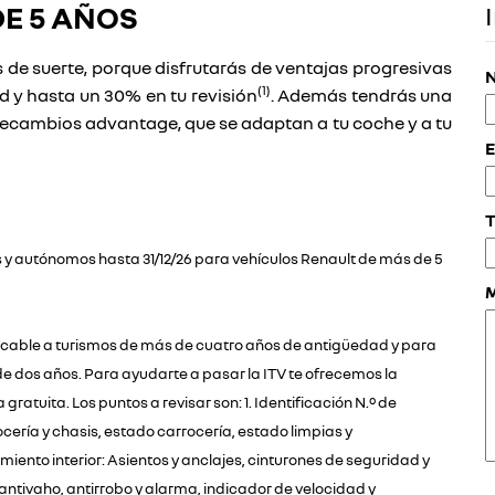
E 5 AÑOS
s de suerte, porque disfrutarás de ventajas progresivas
N
(1)
 y hasta un 30% en tu revisión
. Además tendrás una
recambios advantage, que se adaptan a tu coche y a tu
E
T
es y autónomos hasta 31/12/26 para vehículos Renault de más de 5
plicable a turismos de más de cuatro años de antigüedad y para
de dos años. Para ayudarte a pasar la ITV te ofrecemos la
gratuita. Los puntos a revisar son: 1. Identificación N.º de
ocería y chasis, estado carrocería, estado limpias y
miento interior: Asientos y anclajes, cinturones de seguridad y
y antivaho, antirrobo y alarma, indicador de velocidad y