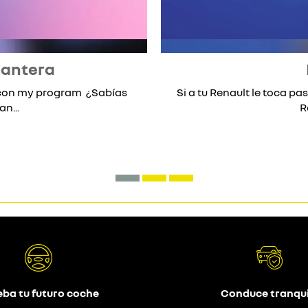
lantera
* con my program ¿Sabías
Si a tu Renault le toca pas
n...
R
eba tu futuro coche
Conduce tranqui