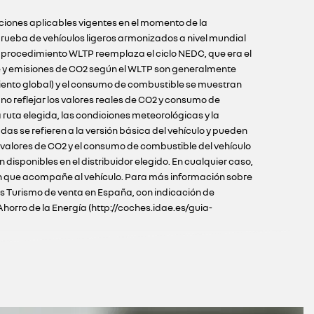
iciones aplicables vigentes en el momento de la
ueba de vehículos ligeros armonizados a nivel mundial
l procedimiento WLTP reemplaza el ciclo NEDC, que era el
e y emisiones de CO2 según el WLTP son generalmente
iento global) y el consumo de combustible se muestran
o reflejar los valores reales de CO2 y consumo de
ruta elegida, las condiciones meteorológicas y la
as se refieren a la versión básica del vehículo y pueden
s valores de CO2 y el consumo de combustible del vehículo
disponibles en el distribuidor elegido. En cualquier caso,
ción que acompañe al vehículo. Para más información sobre
los Turismo de venta en España, con indicación de
Ahorro de la Energía (http://coches.idae.es/guia-