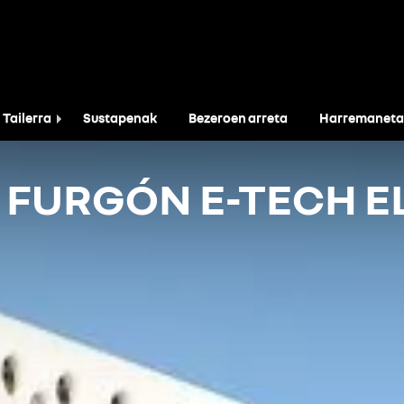
Tailerra
Sustapenak
Bezeroen arreta
Harremaneta
 FURGÓN E-TECH E