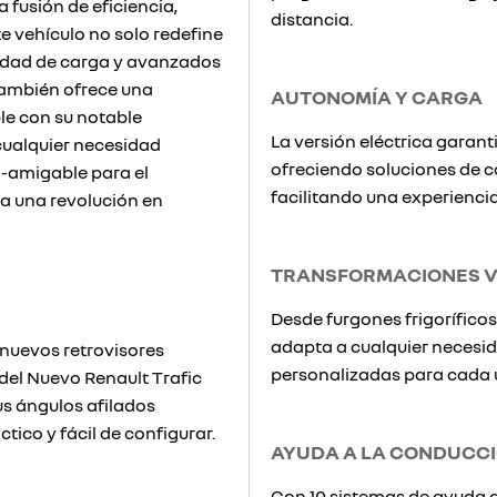
a fusión de eficiencia,
distancia.
e vehículo no solo redefine
idad de carga y avanzados
también ofrece una
AUTONOMÍA Y CARGA
le con su notable
La versión eléctrica garan
cualquier necesidad
ofreciendo soluciones de ca
co-amigable para el
facilitando una experiencia 
ra una revolución en
TRANSFORMACIONES V
Desde furgones frigoríficos 
adapta a cualquier necesid
nuevos retrovisores
personalizadas para cada 
 del Nuevo Renault Trafic
s ángulos afilados
tico y fácil de configurar.
AYUDA A LA CONDUCC
Con 10 sistemas de ayuda a