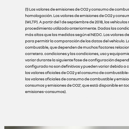
(1) Los valores de emisiones de CO2 y consumo de combust
homologación. Los valores de emisiones de CO2 y consum
(WLTP). A partir del 1 de septiembre de 2018, los vehíc
procedimiento utilizado anteriormente. Dadas las condi
más altas que las medidas según el NEDC. Los valores de
para permitir la comparación de los datos del vehículo.
combustible, que dependen de muchos factores relacionado
carretera. condiciones y las condiciones, uso y equipami
variar durante la siguiente fase de configuración depend
configurado no son definitivos y pueden variar debido a c
los valores oficiales de CO2 y el consumo de combustible
los valores oficiales de consumo de combustible y emisio
consumos y emisiones de CO2', que está disponible en todos
emisiones-consumos).