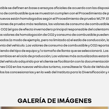
ible se definen en base a ensayos oficiales de acuerdo con las dispos
o de combustible que se muestran cumplen con el Procedimiento de pr
ulos nuevos están homologados según el Procedimiento de prueba WLTP. E
ciones de prueba más realistas, los valores de consumo de combustibl
 CO2 (el gas de efecto invernadero principal responsable del calentam
 Los valores de homologación de CO2 y consumo de combustible pueden n
s (a modo de ejemplo, pero no limitado a) el estilo de conducción, la 
ento del vehículo. Los valores de consumo de combustible y CO2 reportad
iendo del tipo de equipo y / o tamaño de llanta que se seleccionará. Lo
ambios en el ciclo de producción; Los valores más actualizadas estarán 
 del vehículo adquirido por el cliente se facilitarán con la documenta
nes CO2 en los nuevos vehículos turismo, consúltese la 'Guía de Vehícu
 los concesionarios y en la web del Instituto para la Diversificación y 
GALERÍA DE IMÁGENES