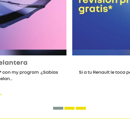
elantera
lo* con my program ¿Sabías
Si a tu Renault le toca p
lan...