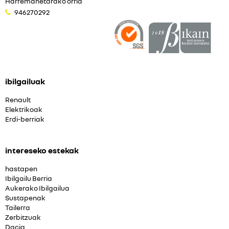
Harremanetarako orria
946270292
ibilgailuak
Renault
Elektrikoak
Erdi-berriak
intereseko estekak
hastapen
Ibilgailu Berria
Aukerako Ibilgailua
Sustapenak
Tailerra
Zerbitzuak
Dacia