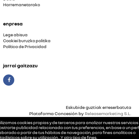
Harremanetarako
enpresa
Lege abisua
Cookiei buruzko politika
Política de Privacidad
jarrai gaitzazu
Eskubide guztiak erreserbatuta
Plataforma Concesión by
Releasemarketing S.L.
ilizamos cookies propias y de terceros para analizar nuestros servicios
strarte publicidad relacionada con tus preferencias, en base a un perf
aborado a partir de tus hábitos de navegación, para fines analíticos o
tadísticos sobre su utilización…Y otro tipo de fines.