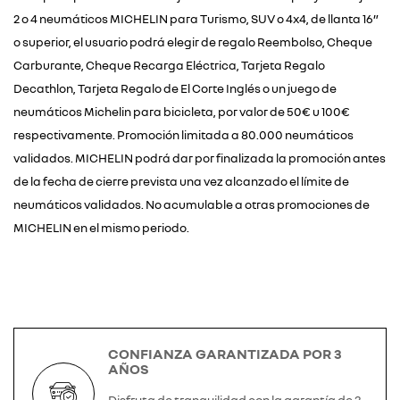
2 o 4 neumáticos MICHELIN para Turismo, SUV o 4x4, de llanta 16”
o superior, el usuario podrá elegir de regalo Reembolso, Cheque
Carburante, Cheque Recarga Eléctrica, Tarjeta Regalo
Decathlon, Tarjeta Regalo de El Corte Inglés o un juego de
neumáticos Michelin para bicicleta, por valor de 50€ u 100€
respectivamente. Promoción limitada a 80.000 neumáticos
validados. MICHELIN podrá dar por finalizada la promoción antes
de la fecha de cierre prevista una vez alcanzado el límite de
neumáticos validados. No acumulable a otras promociones de
MICHELIN en el mismo periodo.
CONFIANZA GARANTIZADA POR 3
AÑOS
Disfruta de tranquilidad con la garantía de 3