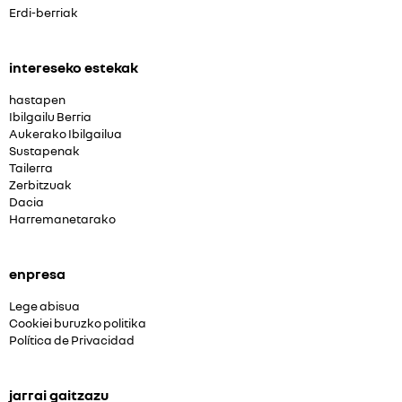
Erdi-berriak
intereseko estekak
hastapen
Ibilgailu Berria
Aukerako Ibilgailua
Sustapenak
Tailerra
Zerbitzuak
Dacia
Harremanetarako
enpresa
Lege abisua
Cookiei buruzko politika
Política de Privacidad
jarrai gaitzazu